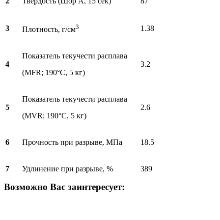
2
Твердость (Шор А, 15 сек)
87
3
3
1.38
Плотность, г/см
Показатель текучести расплава
4
3.2
(MFR; 190°C, 5 кг)
Показатель текучести расплава
5
2.6
(MVR; 190°C, 5 кг)
6
Прочность при разрыве, МПа
18.5
7
Удлинение при разрыве, %
389
Возможно Вас заинтересует: